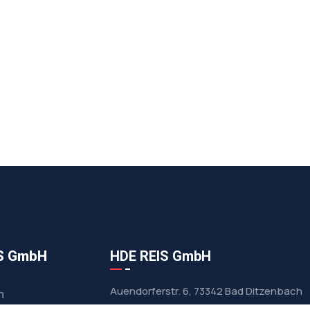
IS GmbH
HDE REIS GmbH
Auendorferstr. 6, 73342 Bad Ditzenbach
m