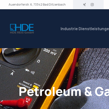
Auendorferstr. 6, 73342 Bad Ditzenbach
Industrie Dienstleistung
Petroleum & Ga