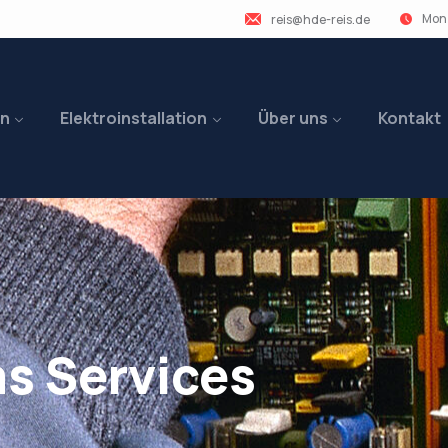
Mon 
reis@hde-reis.de
en
Elektroinstallation
Über uns
Kontakt
s Services